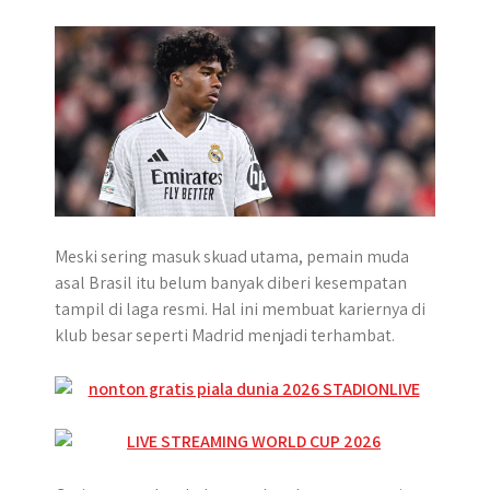
Meski sering masuk skuad utama, pemain muda
asal Brasil itu belum banyak diberi kesempatan
tampil di laga resmi. Hal ini membuat kariernya di
klub besar seperti Madrid menjadi terhambat.