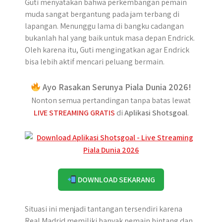
Guti menyatakan bahwa perkembangan pemain
muda sangat bergantung pada jam terbang di
lapangan. Menunggu lama di bangku cadangan
bukanlah hal yang baik untuk masa depan Endrick.
Oleh karena itu, Guti mengingatkan agar Endrick
bisa lebih aktif mencari peluang bermain.
Ayo Rasakan Serunya Piala Dunia 2026!
Nonton semua pertandingan tanpa batas lewat
LIVE STREAMING GRATIS
di
Aplikasi Shotsgoal
.
DOWNLOAD SEKARANG
Situasi ini menjadi tantangan tersendiri karena
Real Madrid memiliki banyak pemain bintang dan