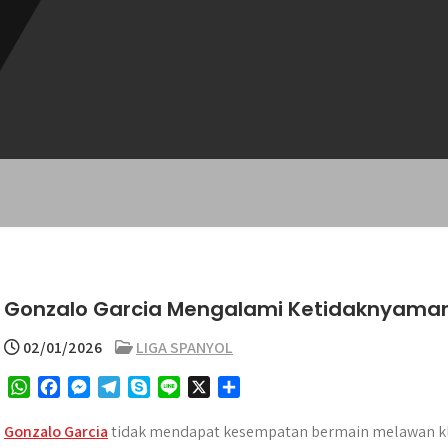
Gonzalo Garcia Mengalami Ketidaknyaman
02/01/2026
LIGA SPANYOL
W
F
M
T
S
L
X
S
h
a
e
e
k
i
h
a
c
s
l
y
n
a
Gonzalo Garcia
tidak mendapat kesempatan bermain melawan klub