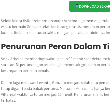
DOWNLOAD SEKA
Selain faktor fisik, preferensi manajer Arbeloa juga memengaruh
waktu bermain Gonzalo telah berkurang drastis, meskipun perfo
kondisi fisik dan keputusan taktis menjadi penyebab minimnya k
Penurunan Peran Dalam T
Sejak Arbeloa memberinya waktu penuh 90 menit saat debut mel
sorotan. Di pertandingan tersebut, ia mencetak gol, namun perf
kesempatan bermain penuh.
Dalam laga melawan Levante, Gonzalo menjadi salah satu pemain
tetap diganti pada babak pertama. Melawan Monaco, ia hanya be
Villarreal waktunya turun menjadi 16 menit. Penurunan menit ber
terbatas.