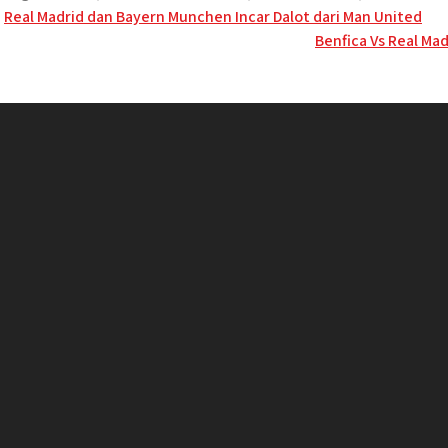
Post
Real Madrid dan Bayern Munchen Incar Dalot dari Man United
Benfica Vs Real Ma
navigation