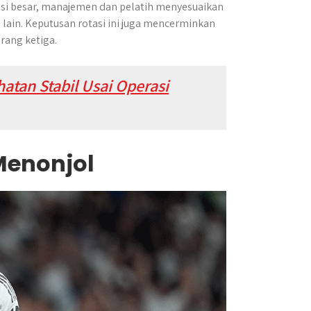
nsi besar, manajemen dan pelatih menyesuaikan
 lain. Keputusan rotasi ini juga mencerminkan
rang ketiga.
atan Stabil Usai Operasi
Menonjol