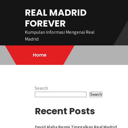
Skip
REAL MADRID
to
content
FOREVER
Kumpulan Informasi Mengenai Real
Madrid
Home
Search
Search
Recent Posts
David Alaba Resmi Tinggalkan Real Madrid