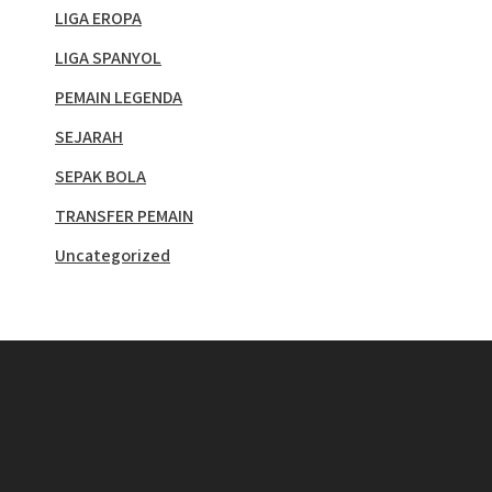
LIGA EROPA
LIGA SPANYOL
PEMAIN LEGENDA
SEJARAH
SEPAK BOLA
TRANSFER PEMAIN
Uncategorized