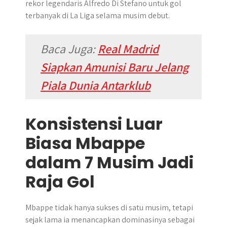
rekor legendaris Alfredo Di Stefano untuk gol
terbanyak di La Liga selama musim debut.
Baca Juga:
Real Madrid
Siapkan Amunisi Baru Jelang
Piala Dunia Antarklub
Konsistensi Luar
Biasa Mbappe
dalam 7 Musim Jadi
Raja Gol
Mbappe tidak hanya sukses di satu musim, tetapi
sejak lama ia menancapkan dominasinya sebagai