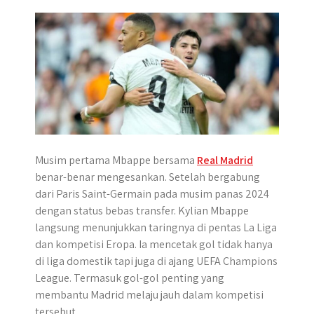
Musim pertama Mbappe bersama
Real Madrid
benar-benar mengesankan. Setelah bergabung
dari Paris Saint-Germain pada musim panas 2024
dengan status bebas transfer. Kylian Mbappe
langsung menunjukkan taringnya di pentas La Liga
dan kompetisi Eropa. Ia mencetak gol tidak hanya
di liga domestik tapi juga di ajang UEFA Champions
League. Termasuk gol-gol penting yang
membantu Madrid melaju jauh dalam kompetisi
tersebut.