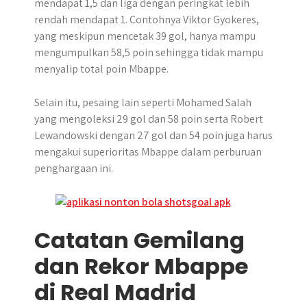
mendapat 1,5 dan liga dengan peringkat lebih
rendah mendapat 1. Contohnya Viktor Gyokeres,
yang meskipun mencetak 39 gol, hanya mampu
mengumpulkan 58,5 poin sehingga tidak mampu
menyalip total poin Mbappe.
Selain itu, pesaing lain seperti Mohamed Salah
yang mengoleksi 29 gol dan 58 poin serta Robert
Lewandowski dengan 27 gol dan 54 poin juga harus
mengakui superioritas Mbappe dalam perburuan
penghargaan ini.
Catatan Gemilang
dan Rekor Mbappe
di Real Madrid