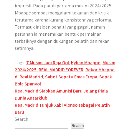
impresif. Pada paruh pertama musim 2024/2025,
Mbappe sempat mengalami tekanan dan kritik
terutama karena kurang konsistennya performa.
Termasuk insiden penalti yang gagal, namun
perlahan ia menemukan bentuk permainan
terbaiknya dengan dukungan pelatih dan rekan
setimnya.
Tags:
7 Musim Jadi Raja Gol
,
Kylian Mbappe
,
Musim
2024/2025
,
REAL MADRID FOREVER
,
Rekor Mbappe
di Real Madrid
,
Sabet Sepatu Emas Eropa
,
Sepak
Bola Spanyol
Post
Real Madrid Siapkan Amunisi Baru Jelang Piala
Dunia Antarklub
navigation
Real Madrid Tunjuk Xabi Alonso sebagai Pelatih
Baru
Search
Search