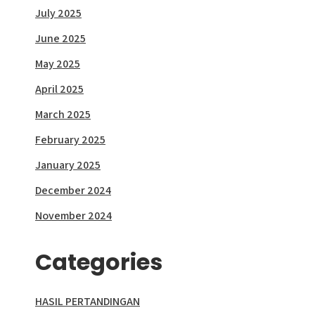
July 2025
June 2025
May 2025
April 2025
March 2025
February 2025
January 2025
December 2024
November 2024
Categories
HASIL PERTANDINGAN