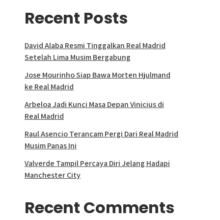
Recent Posts
David Alaba Resmi Tinggalkan Real Madrid
Setelah Lima Musim Bergabung
Jose Mourinho Siap Bawa Morten Hjulmand
ke Real Madrid
Arbeloa Jadi Kunci Masa Depan Vinicius di
Real Madrid
Raul Asencio Terancam Pergi Dari Real Madrid
Musim Panas Ini
Valverde Tampil Percaya Diri Jelang Hadapi
Manchester City
Recent Comments