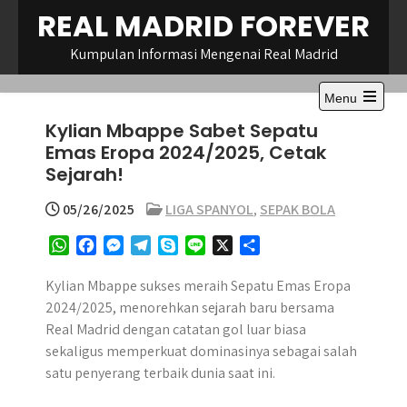
Skip
REAL MADRID FOREVER
to
content
Kumpulan Informasi Mengenai Real Madrid
Menu
Open
Kylian Mbappe Sabet Sepatu
the
main
Emas Eropa 2024/2025, Cetak
menu
Sejarah!
05/26/2025
LIGA SPANYOL
,
SEPAK BOLA
W
F
M
T
S
L
X
S
h
a
e
e
k
i
h
a
c
s
l
y
n
a
Kylian Mbappe sukses meraih Sepatu Emas Eropa
t
e
s
e
p
e
r
2024/2025, menorehkan sejarah baru bersama
s
b
e
g
e
e
Real Madrid dengan catatan gol luar biasa
A
o
n
r
sekaligus memperkuat dominasinya sebagai salah
p
o
g
a
satu penyerang terbaik dunia saat ini.
p
k
e
m
r