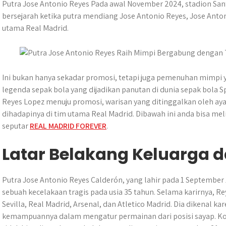
a
c
s
l
y
n
a
Putra Jose Antonio Reyes Pada awal November 2024, stadion Sa
t
e
s
e
p
e
r
bersejarah ketika putra mendiang Jose Antonio Reyes, Jose Ant
s
b
e
g
e
e
utama Real Madrid.
A
o
n
r
p
o
g
a
p
k
e
m
r
Ini bukan hanya sekadar promosi, tetapi juga pemenuhan mimpi 
legenda sepak bola yang dijadikan panutan di dunia sepak bola S
Reyes Lopez menuju promosi, warisan yang ditinggalkan oleh ay
dihadapinya di tim utama Real Madrid. Dibawah ini anda bisa mel
seputar
REAL MADRID FOREVER
.
Latar Belakang Keluarga d
Putra Jose Antonio Reyes Calderón, yang lahir pada 1 September
sebuah kecelakaan tragis pada usia 35 tahun. Selama karirnya, R
Sevilla, Real Madrid, Arsenal, dan Atletico Madrid. Dia dikenal ka
kemampuannya dalam mengatur permainan dari posisi sayap. Kon