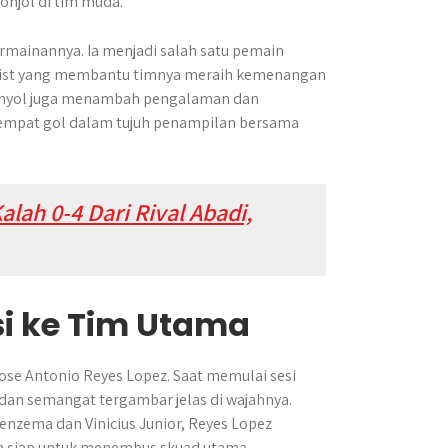
onjol di tim muda.
rmainannya. Ia menjadi salah satu pemain
assist yang membantu timnya meraih kemenangan
 Spanyol juga menambah pengalaman dan
k empat gol dalam tujuh penampilan bersama
lah 0-4 Dari Rival Abadi,
i ke Tim Utama
ose Antonio Reyes Lopez. Saat memulai sesi
dan semangat tergambar jelas di wajahnya.
nzema dan Vinicius Junior, Reyes Lopez
ia siap untuk menembus skuad utama.