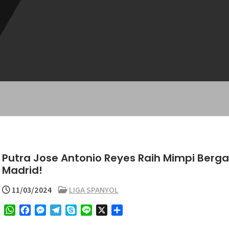
Putra Jose Antonio Reyes Raih Mimpi Ber
Madrid!
11/03/2024
LIGA SPANYOL
W
F
M
T
S
L
X
S
h
a
e
e
k
i
h