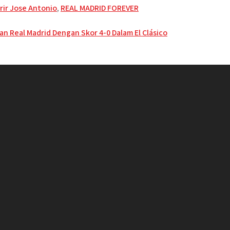
rir Jose Antonio
,
REAL MADRID FOREVER
 Real Madrid Dengan Skor 4-0 Dalam El Clásico