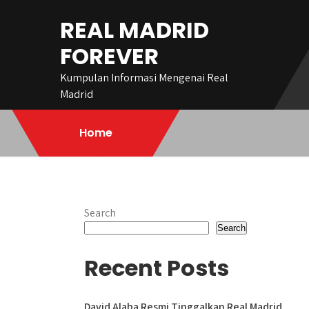
Skip
REAL MADRID
to
content
FOREVER
Kumpulan Informasi Mengenai Real
Madrid
Home
Search
Search
Recent Posts
David Alaba Resmi Tinggalkan Real Madrid