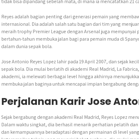
tidak bisa dipandang sebelah mata, di mana ia mencatatkan 21 
Reyes adalah bagian penting dari generasi pemain yang membaw
internasional. Dia adalah salah satu bagian dari tim yang menjua
meraih trophy Premier League dengan Arsenal juga mempunyai 
bertahun-tahun membuka jalan bagi para pemain muda di Spanyol
dalam dunia sepak bola.
Jose Antonio Reyes Lopez lahir pada 19 April 2007, dan sejak kec
sepak bola. Dia mulai berlatih di akademi Real Madrid, La Fabrica
akademi, ia melewati berbagai level hingga akhirnya menunju
membuka jalan baginya untuk mencapai impian bergabung deng
Perjalanan Karir Jose Anto
Sejak bergabung dengan akademi Real Madrid, Reyes Lopez menunj
Dalam waktu singkat, dia berhasil menarik perhatian pelatih da
dan kemampuannya beradaptasi dengan permainan di level yang 