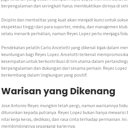
berpengalaman dan seringkali harus membuktikan dirinya di seti
Disiplin dan mentalitas yang kuat akan menjadi kunci untuk sukses
ekspektasi tinggi dari para suporter, media, dan manajemen klub
selalu menarik perhatian, namun Reyes Lopez perlu menjaga foku
Pendekatan pelatih Carlo Ancelotti yang dikenal bijak dalam m
keuntungan bagi Reyes Lopez. Ancelotti terkenal mempromosi
kesempatan untuk berkontribusi di tim utama dalam pertandinga
berpengalaman dan dukungan dari sesama pemain. Reyes Lopez 
berkembang dalam lingkungan yang positif.
Warisan yang Dikenang
Jose Antonio Reyes mungkin telah pergi, namun warisannya hid
diturunkan kepada putranya. Reyes Lopez bukan hanya mewarisi bak
nilai kerja keras, dedikasi, dan rasa cinta terhadap permainan. In
membimbingnya sepanjang kariernya.