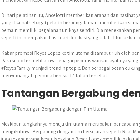
Di hari pelatihan itu, Ancelotti memberikan arahan dan nasihat 
yang dikenal sebagai pelatih berpengalaman, memberikan sema
pemain memiliki perjalanan uniknya sendiri. Dia menekankan pen
seperti ini merupakan hasil dari dedikasi yang telah ditunjukkan 
Kabar promosi Reyes Lopez ke tim utama disambut riuh oleh pen
Para suporter melihatnya sebagai penerus warisan ayahnya yang l
#ReyesFamily menjadi trending topic. Dan berbagai pesan dukung
menyemangati pemuda berusia 17 tahun tersebut.
Tantangan Bergabung de
Meskipun langkahnya menuju tim utama merupakan pencapaian ya
mengikutinya. Bergabung dengan tim bersejarah seperti Real M
juga tekanan yang besar. Meskipun Reyes Lopez memiliki bakat a