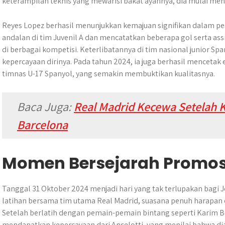
keterampilan teknis yang mewarisi bakat ayahnya, dia mulai men
Reyes Lopez berhasil menunjukkan kemajuan signifikan dalam pe
andalan di tim Juvenil A dan mencatatkan beberapa gol serta 
di berbagai kompetisi. Keterlibatannya di tim nasional junior
kepercayaan dirinya. Pada tahun 2024, ia juga berhasil menceta
timnas U-17 Spanyol, yang semakin membuktikan kualitasnya.
Baca Juga:
Real Madrid Kecewa Setelah Ka
Barcelona
Momen Bersejarah Promos
Tanggal 31 Oktober 2024 menjadi hari yang tak terlupakan bagi J
latihan bersama tim utama Real Madrid, suasana penuh harapan 
Setelah berlatih dengan pemain-pemain bintang seperti Karim Be
mendapatkan kepercayaan dari Ancelotti, yang menilai bahwa d