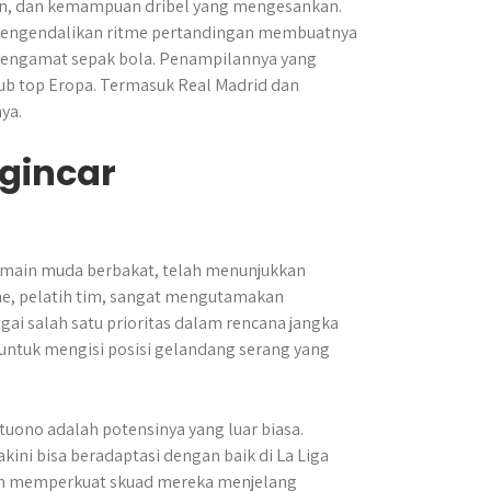
tan, dan kemampuan dribel yang mengesankan.
engendalikan ritme pertandingan membuatnya
 pengamat sepak bola. Penampilannya yang
ub top Eropa. Termasuk Real Madrid dan
ya.
gincar
pemain muda berbakat, telah menunjukkan
ane, pelatih tim, sangat mengutamakan
 salah satu prioritas dalam rencana jangka
 untuk mengisi posisi gelandang serang yang
uono adalah potensinya yang luar biasa.
kini bisa beradaptasi dengan baik di La Liga
gin memperkuat skuad mereka menjelang