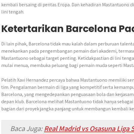
kembali bersaing di pentas Eropa. Dan kehadiran Mastantuono 
lini tengah.
Ketertarikan Barcelona P
Di lain pihak, Barcelona tidak mau kalah dalam perburuan talenta
menekankan pada pengembangan pemain dari akademi, termasuk
Mastantuono sebagai target penting. Ketidakpastian di lini teng
mulai menua, membuka peluang bagi pemain muda seperti Masta
Pelatih Xavi Hernandez percaya bahwa Mastantuono memiliki s
tim. Pengalaman bermain di liga yang kompetitif serta kemamp
Barcelona, yang mengedepankan penguasaan bola dan kerjasama 
depan klub. Barcelona melihat Mastantuono tidak hanya sebagai i
bagian dari proyek jangka panjang untuk membangun kembali kej
Baca Juga:
Real Madrid vs Osasuna Liga