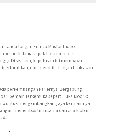
an tanda tangan Franco Mastantuono
b terbesar di dunia sepak bola memberi
ggi. Di sisi lain, keputusan ini membawa
a dipertaruhkan, dan memilih dengan bijak akan
 pada perkembangan kariernya. Bergabung
dari pemain terkemuka seperti Luka Modrić.
uono untuk mengembangkan gaya bermainnya
ntangan menembus tim utama dari dua klub ini
 ada.