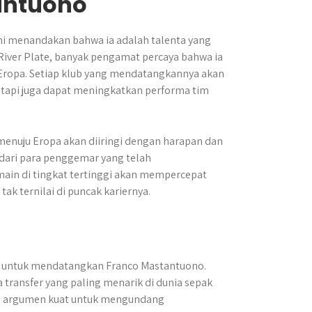
antuono
i menandakan bahwa ia adalah talenta yang
River Plate, banyak pengamat percaya bahwa ia
 Eropa. Setiap klub yang mendatangkannya akan
tapi juga dapat meningkatkan performa tim
enuju Eropa akan diiringi dengan harapan dan
a dari para penggemar yang telah
ain di tingkat tertinggi akan mempercepat
 ternilai di puncak kariernya.
na untuk mendatangkan Franco Mastantuono.
 transfer yang paling menarik di dunia sepak
dan argumen kuat untuk mengundang