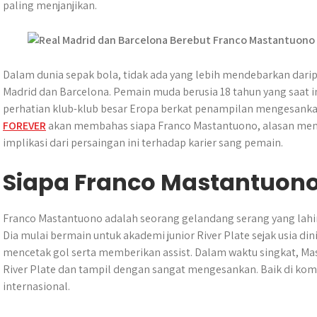
t
e
s
e
p
e
r
paling menjanjikan.
s
b
e
g
e
e
A
o
n
r
p
o
g
a
p
k
e
m
Dalam dunia sepak bola, tidak ada yang lebih mendebarkan darip
r
Madrid dan Barcelona. Pemain muda berusia 18 tahun yang saat in
perhatian klub-klub besar Eropa berkat penampilan mengesankan
FOREVER
akan membahas siapa Franco Mastantuono, alasan meng
implikasi dari persaingan ini terhadap karier sang pemain.
Siapa Franco Mastantuon
Franco Mastantuono adalah seorang gelandang serang yang lahir 
Dia mulai bermain untuk akademi junior River Plate sejak usia di
mencetak gol serta memberikan assist. Dalam waktu singkat, 
River Plate dan tampil dengan sangat mengesankan. Baik di kom
internasional.