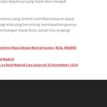
u dan keputusan yang tepat akan menjadi
n potensi yang dimiliki oleh Mastantuono dapat
bagi klub yang beruntung mendapatkan jasanya.
kembangan Sepak Bola, kalian bisa kunjungi
otensi Masa Depan Mastantuono
,
REAL MADRID
l Madrid
 vs Real Madrid Liga Spanyol 15 November 2024