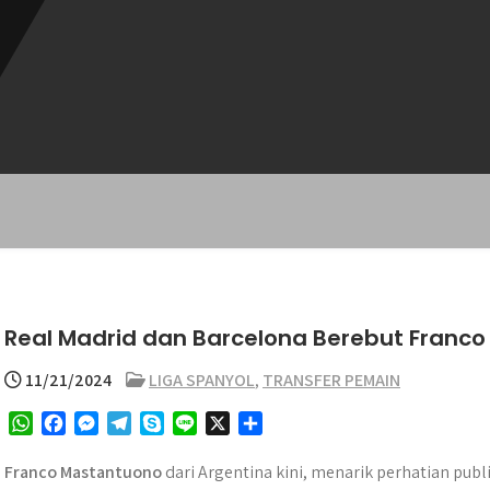
Real Madrid dan Barcelona Berebut Franco 
11/21/2024
LIGA SPANYOL
,
TRANSFER PEMAIN
W
F
M
T
S
L
X
S
h
a
e
e
k
i
h
a
c
s
l
y
n
a
Franco Mastantuono
dari Argentina kini, menarik perhatian pub