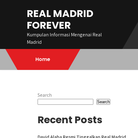
Skip
REAL MADRID
to
content
FOREVER
Kumpulan Informasi Mengenai Real
Madrid
Home
Search
Search
Recent Posts
David Alaba Resmi Tinggalkan Real Madrid