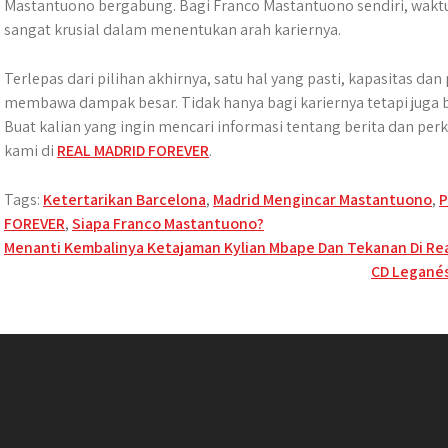
Mastantuono bergabung. Bagi Franco Mastantuono sendiri, wakt
sangat krusial dalam menentukan arah kariernya.
Terlepas dari pilihan akhirnya, satu hal yang pasti, kapasitas da
membawa dampak besar. Tidak hanya bagi kariernya tetapi juga 
Buat kalian yang ingin mencari informasi tentang berita dan per
kami di
REAL MADRID FOREVER
.
Tags:
Ketertarikan Barcelona
,
Madrid Mengincar Mastantuono
,
P
FOREVER
,
Siapa Franco Mastantuono?
Post
Menanti Kembalinya Ketajaman Kylian Mbape Dan Tekanan Di Rea
CD Leganés
navigation