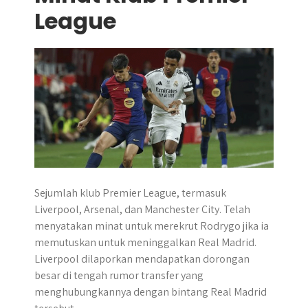
League
Sejumlah klub Premier League, termasuk
Liverpool, Arsenal, dan Manchester City. Telah
menyatakan minat untuk merekrut Rodrygo jika ia
memutuskan untuk meninggalkan Real Madrid.
Liverpool dilaporkan mendapatkan dorongan
besar di tengah rumor transfer yang
menghubungkannya dengan bintang Real Madrid