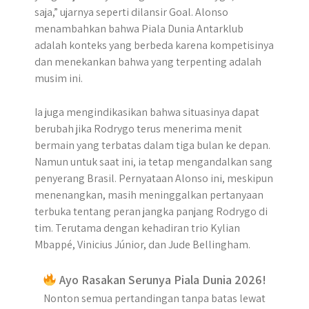
saja,” ujarnya seperti dilansir Goal. Alonso
menambahkan bahwa Piala Dunia Antarklub
adalah konteks yang berbeda karena kompetisinya
dan menekankan bahwa yang terpenting adalah
musim ini.
Ia juga mengindikasikan bahwa situasinya dapat
berubah jika Rodrygo terus menerima menit
bermain yang terbatas dalam tiga bulan ke depan.
Namun untuk saat ini, ia tetap mengandalkan sang
penyerang Brasil. Pernyataan Alonso ini, meskipun
menenangkan, masih meninggalkan pertanyaan
terbuka tentang peran jangka panjang Rodrygo di
tim. Terutama dengan kehadiran trio Kylian
Mbappé, Vinicius Júnior, dan Jude Bellingham.
Ayo Rasakan Serunya Piala Dunia 2026!
Nonton semua pertandingan tanpa batas lewat