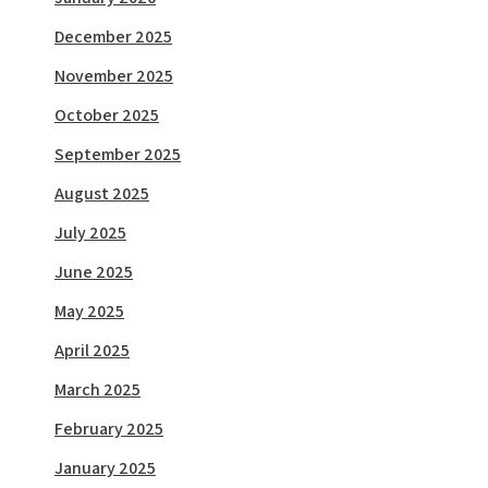
December 2025
November 2025
October 2025
September 2025
August 2025
July 2025
June 2025
May 2025
April 2025
March 2025
February 2025
January 2025