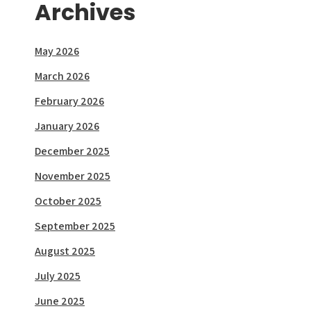
Archives
May 2026
March 2026
February 2026
January 2026
December 2025
November 2025
October 2025
September 2025
August 2025
July 2025
June 2025