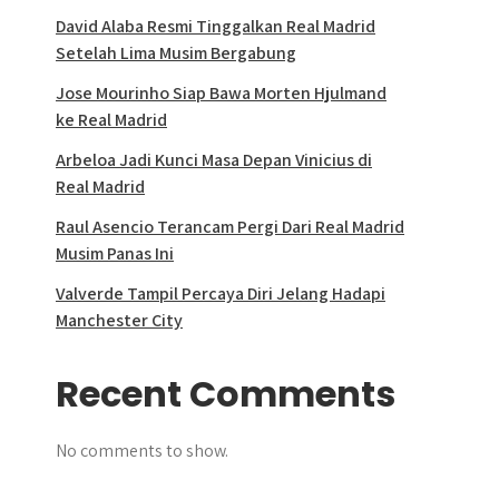
David Alaba Resmi Tinggalkan Real Madrid
Setelah Lima Musim Bergabung
Jose Mourinho Siap Bawa Morten Hjulmand
ke Real Madrid
Arbeloa Jadi Kunci Masa Depan Vinicius di
Real Madrid
Raul Asencio Terancam Pergi Dari Real Madrid
Musim Panas Ini
Valverde Tampil Percaya Diri Jelang Hadapi
Manchester City
Recent Comments
No comments to show.