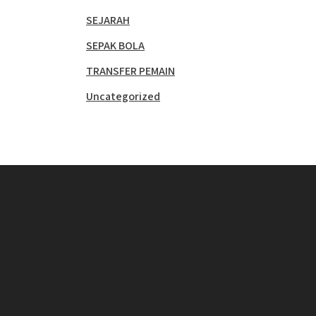
SEJARAH
SEPAK BOLA
TRANSFER PEMAIN
Uncategorized