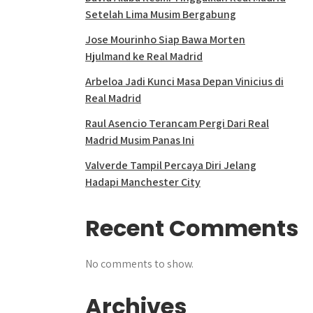
Setelah Lima Musim Bergabung
Jose Mourinho Siap Bawa Morten
Hjulmand ke Real Madrid
Arbeloa Jadi Kunci Masa Depan Vinicius di
Real Madrid
Raul Asencio Terancam Pergi Dari Real
Madrid Musim Panas Ini
Valverde Tampil Percaya Diri Jelang
Hadapi Manchester City
Recent Comments
No comments to show.
Archives