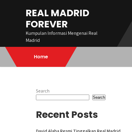
Skip
REAL MADRID
to
content
FOREVER
Kumpulan Informasi Mengenai Real
Madrid
Home
Search
Search
Recent Posts
David Alaba Resmi Tinggalkan Real Madrid