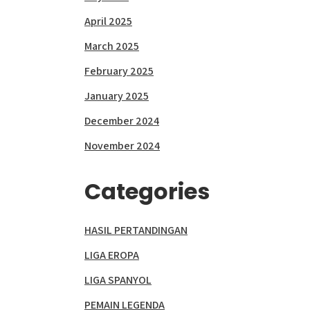
April 2025
March 2025
February 2025
January 2025
December 2024
November 2024
Categories
HASIL PERTANDINGAN
LIGA EROPA
LIGA SPANYOL
PEMAIN LEGENDA