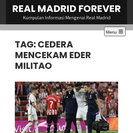
Skip
REAL MADRID FOREVER
to
content
Kumpulan Informasi Mengenai Real Madrid
Menu
Open
TAG:
CEDERA
the
main
menu
MENCEKAM EDER
MILITAO