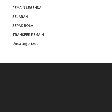
PEMAIN LEGENDA
SEJARAH
SEPAK BOLA
TRANSFER PEMAIN
Uncategorized