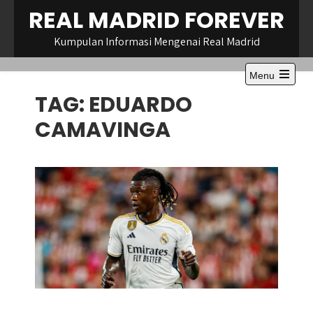
Skip
REAL MADRID FOREVER
to
content
Kumpulan Informasi Mengenai Real Madrid
Menu
Open
TAG:
EDUARDO
the
main
menu
CAMAVINGA