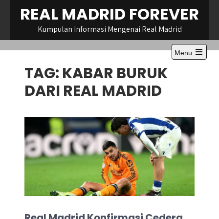
Skip
REAL MADRID FOREVER
to
content
Kumpulan Informasi Mengenai Real Madrid
Menu
Open
TAG:
KABAR BURUK
the
main
menu
DARI REAL MADRID
Real Madrid Konfirmasi Cedera