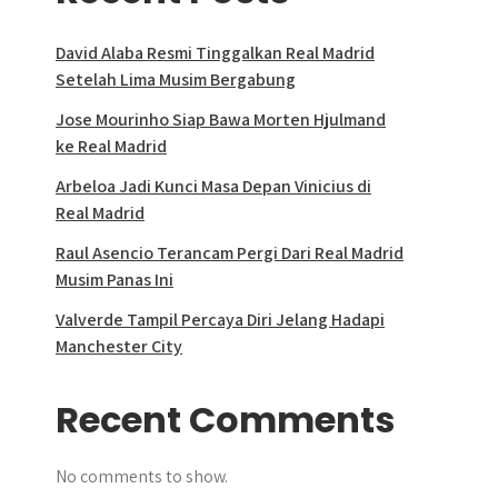
David Alaba Resmi Tinggalkan Real Madrid
Setelah Lima Musim Bergabung
Jose Mourinho Siap Bawa Morten Hjulmand
ke Real Madrid
Arbeloa Jadi Kunci Masa Depan Vinicius di
Real Madrid
Raul Asencio Terancam Pergi Dari Real Madrid
Musim Panas Ini
Valverde Tampil Percaya Diri Jelang Hadapi
Manchester City
Recent Comments
No comments to show.