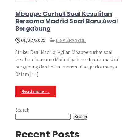
Mbappe Curhat Soal Kesulitan
Bersama Madrid Saat Baru Awal
Bergabung
01/22/2025
LIGA SPANYOL
Striker Real Madrid, Kylian Mbappe curhat soal
kesulitan bersama Madrid pada saat pertama kali
bergabung dan belum menemukan performanya.
Dalam […]
Read more →
Search
Search
Recent Posts