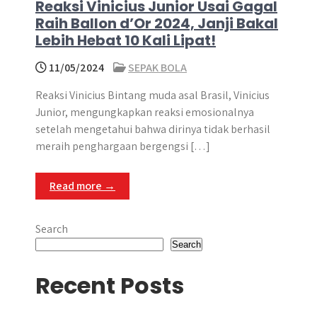
Reaksi Vinicius Junior Usai Gagal
Raih Ballon d’Or 2024, Janji Bakal
Lebih Hebat 10 Kali Lipat!
11/05/2024
SEPAK BOLA
Reaksi Vinicius Bintang muda asal Brasil, Vinicius
Junior, mengungkapkan reaksi emosionalnya
setelah mengetahui bahwa dirinya tidak berhasil
meraih penghargaan bergengsi […]
Read more →
Search
Search
Recent Posts