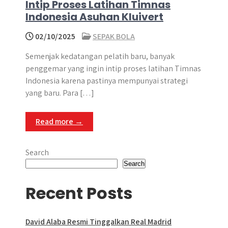
Intip Proses Latihan Timnas
Indonesia Asuhan Kluivert
02/10/2025
SEPAK BOLA
Semenjak kedatangan pelatih baru, banyak
penggemar yang ingin intip proses latihan Timnas
Indonesia karena pastinya mempunyai strategi
yang baru. Para […]
Read more →
Search
Search
Recent Posts
David Alaba Resmi Tinggalkan Real Madrid