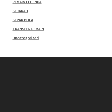
PEMAIN LEGENDA
SEJARAH
SEPAK BOLA
TRANSFER PEMAIN
Uncategorized