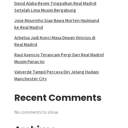
David Alaba Resmi Tinggalkan Real Madrid
Setelah Lima Musim Bergabung
Jose Mourinho Siap Bawa Morten Hjulmand
ke Real Madrid
Arbeloa Jadi Kunci Masa Depan Vinicius di
Real Madrid
Raul Asencio Terancam Pergi Dari Real Madrid
Musim Panas Ini
Valverde Tampil Percaya Diri Jelang Hadapi
Manchester City
Recent Comments
No comments to show.