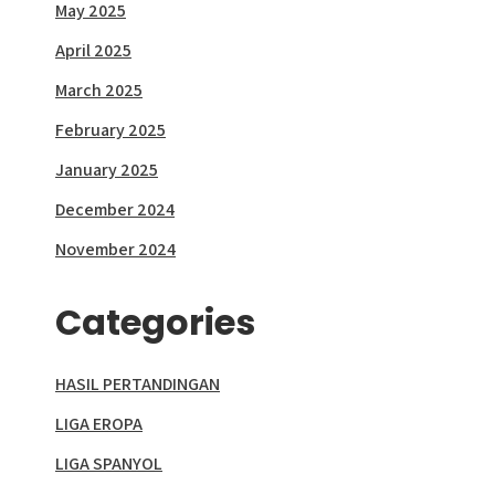
May 2025
April 2025
March 2025
February 2025
January 2025
December 2024
November 2024
Categories
HASIL PERTANDINGAN
LIGA EROPA
LIGA SPANYOL