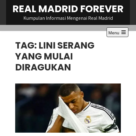
Skip
REAL MADRID FOREVER
to
content
Kumpulan Informasi Mengenai Real Madrid
Menu
TAG:
LINI SERANG
YANG MULAI
DIRAGUKAN