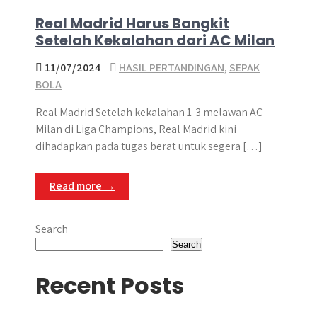
Real Madrid Harus Bangkit
Setelah Kekalahan dari AC Milan
11/07/2024
HASIL PERTANDINGAN
,
SEPAK
BOLA
Real Madrid Setelah kekalahan 1-3 melawan AC
Milan di Liga Champions, Real Madrid kini
dihadapkan pada tugas berat untuk segera […]
Read more →
Search
Search
Recent Posts