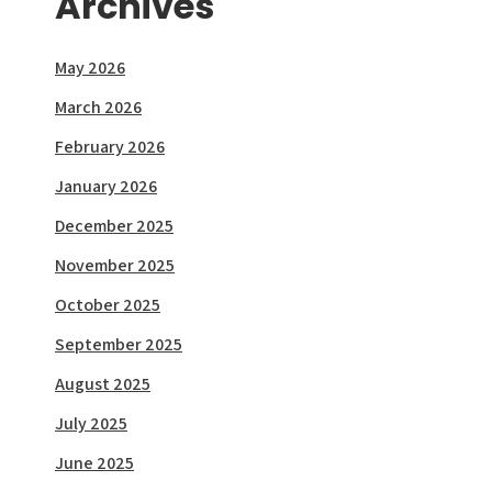
Archives
May 2026
March 2026
February 2026
January 2026
December 2025
November 2025
October 2025
September 2025
August 2025
July 2025
June 2025