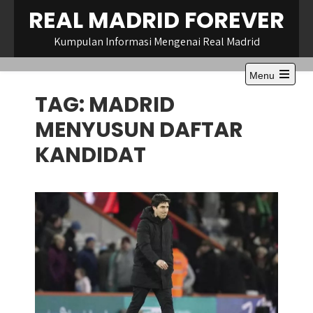
Skip
REAL MADRID FOREVER
to
content
Kumpulan Informasi Mengenai Real Madrid
Menu
Open
TAG:
MADRID
the
main
menu
MENYUSUN DAFTAR
KANDIDAT