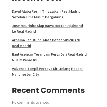
David Alaba Resmi Tinggalkan Real Madrid
Setelah Lima Musim Bergabung
Jose Mourinho Siap Bawa Morten Hjulmand
ke Real Madrid
Arbeloa Jadi Kunci Masa Depan Vinicius di
Real Madrid
Raul Asencio Terancam Pergi Dari Real Madrid
Musim Panas Ini
Valverde Tampil Percaya Diri Jelang Hadapi
Manchester City
Recent Comments
No comments to show.