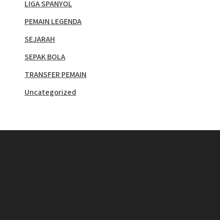
LIGA SPANYOL
PEMAIN LEGENDA
SEJARAH
SEPAK BOLA
TRANSFER PEMAIN
Uncategorized