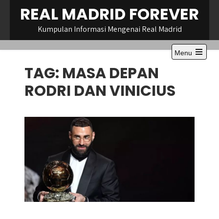
Skip
REAL MADRID FOREVER
to
content
Kumpulan Informasi Mengenai Real Madrid
Menu
Open
TAG:
MASA DEPAN
the
main
menu
RODRI DAN VINICIUS