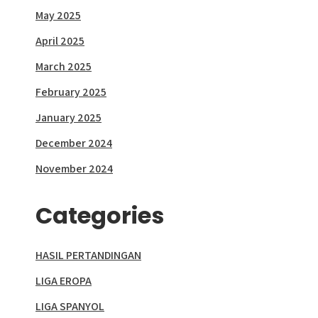
May 2025
April 2025
March 2025
February 2025
January 2025
December 2024
November 2024
Categories
HASIL PERTANDINGAN
LIGA EROPA
LIGA SPANYOL