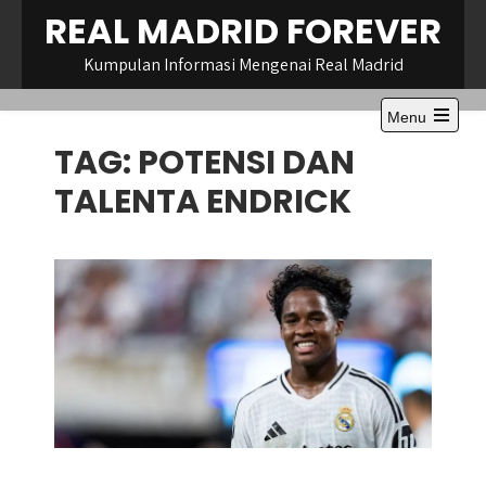
Skip
REAL MADRID FOREVER
to
content
Kumpulan Informasi Mengenai Real Madrid
Menu
TAG:
POTENSI DAN
TALENTA ENDRICK