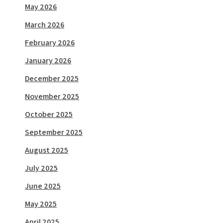
May 2026
March 2026
February 2026
January 2026
December 2025
November 2025
October 2025
September 2025
August 2025
July 2025
June 2025
May 2025
April 2025