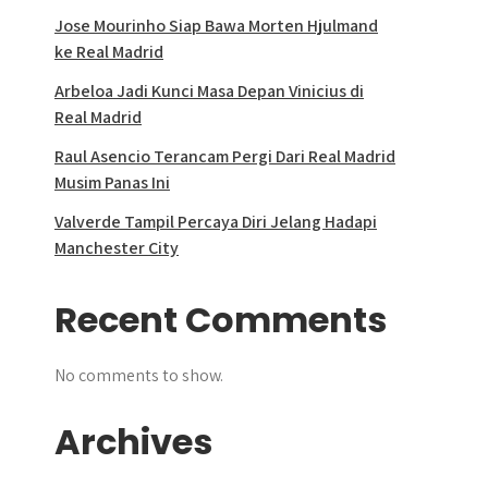
Jose Mourinho Siap Bawa Morten Hjulmand
ke Real Madrid
Arbeloa Jadi Kunci Masa Depan Vinicius di
Real Madrid
Raul Asencio Terancam Pergi Dari Real Madrid
Musim Panas Ini
Valverde Tampil Percaya Diri Jelang Hadapi
Manchester City
Recent Comments
No comments to show.
Archives