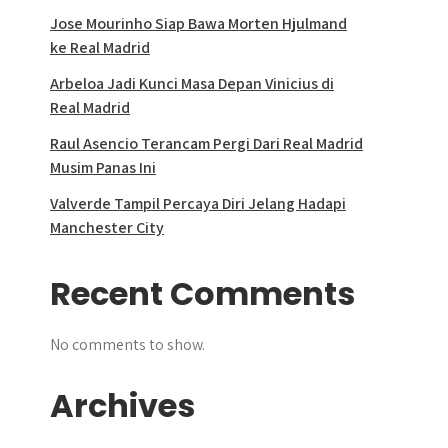
Jose Mourinho Siap Bawa Morten Hjulmand
ke Real Madrid
Arbeloa Jadi Kunci Masa Depan Vinicius di
Real Madrid
Raul Asencio Terancam Pergi Dari Real Madrid
Musim Panas Ini
Valverde Tampil Percaya Diri Jelang Hadapi
Manchester City
Recent Comments
No comments to show.
Archives