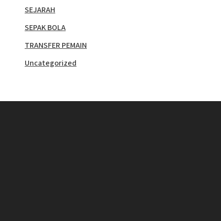
SEJARAH
SEPAK BOLA
TRANSFER PEMAIN
Uncategorized