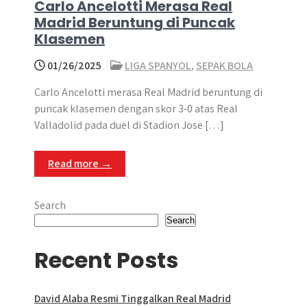
Carlo Ancelotti Merasa Real
Madrid Beruntung di Puncak
Klasemen
01/26/2025
LIGA SPANYOL
,
SEPAK BOLA
Carlo Ancelotti merasa Real Madrid beruntung di
puncak klasemen dengan skor 3-0 atas Real
Valladolid pada duel di Stadion Jose […]
Read more →
Search
Search
Recent Posts
David Alaba Resmi Tinggalkan Real Madrid