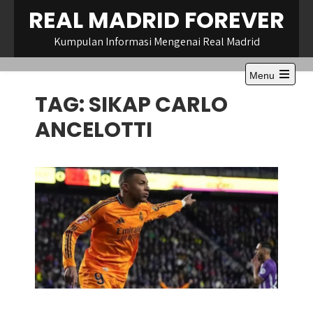
Skip
REAL MADRID FOREVER
to
content
Kumpulan Informasi Mengenai Real Madrid
Menu
Open
TAG:
SIKAP CARLO
the
main
menu
ANCELOTTI