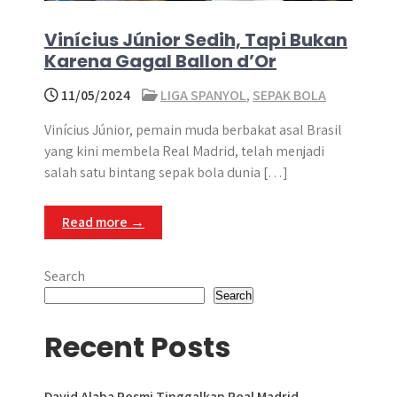
Vinícius Júnior Sedih, Tapi Bukan
Karena Gagal Ballon d’Or
11/05/2024
LIGA SPANYOL
,
SEPAK BOLA
Vinícius Júnior, pemain muda berbakat asal Brasil
yang kini membela Real Madrid, telah menjadi
salah satu bintang sepak bola dunia […]
Read more →
Search
Search
Recent Posts
David Alaba Resmi Tinggalkan Real Madrid