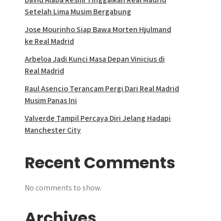
Setelah Lima Musim Bergabung
Jose Mourinho Siap Bawa Morten Hjulmand
ke Real Madrid
Arbeloa Jadi Kunci Masa Depan Vinicius di
Real Madrid
Raul Asencio Terancam Pergi Dari Real Madrid
Musim Panas Ini
Valverde Tampil Percaya Diri Jelang Hadapi
Manchester City
Recent Comments
No comments to show.
Archives