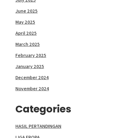
June 2025
May 2025
April 2025
March 2025
February 2025
January 2025
December 2024
November 2024
Categories
HASIL PERTANDINGAN
LIGA EROPA