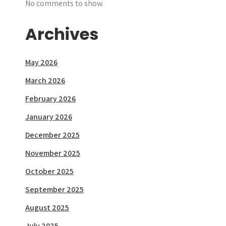
No comments to show.
Archives
May 2026
March 2026
February 2026
January 2026
December 2025
November 2025
October 2025
September 2025
August 2025
July 2025