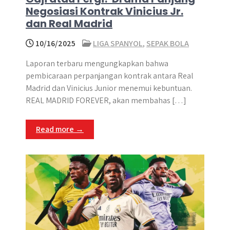
Negosiasi Kontrak Vinicius Jr.
dan Real Madrid
10/16/2025
LIGA SPANYOL
,
SEPAK BOLA
Laporan terbaru mengungkapkan bahwa
pembicaraan perpanjangan kontrak antara Real
Madrid dan Vinicius Junior menemui kebuntuan.
REAL MADRID FOREVER, akan membahas […]
Read more →