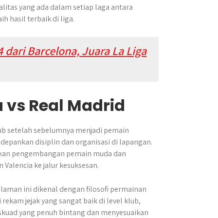
alitas yang ada dalam setiap laga antara
 hasil terbaik di liga.
 dari Barcelona, Juara La Liga
a vs Real Madrid
klub setelah sebelumnya menjadi pemain
depankan disiplin dan organisasi di lapangan.
nkan pengembangan pemain muda dan
alencia ke jalur kesuksesan.
galaman ini dikenal dengan filosofi permainan
ekam jejak yang sangat baik di level klub,
skuad yang penuh bintang dan menyesuaikan