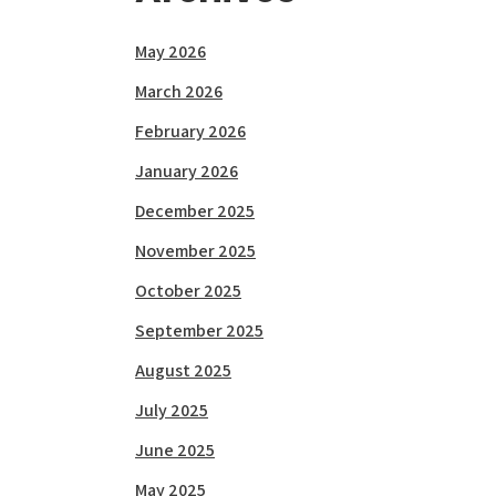
May 2026
March 2026
February 2026
January 2026
December 2025
November 2025
October 2025
September 2025
August 2025
July 2025
June 2025
May 2025