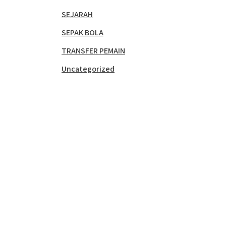
SEJARAH
SEPAK BOLA
TRANSFER PEMAIN
Uncategorized