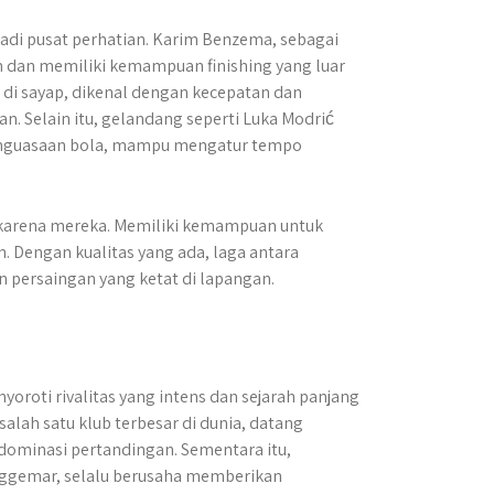
njadi pusat perhatian. Karim Benzema, sebagai
m dan memiliki kemampuan finishing yang luar
a di sayap, dikenal dengan kecepatan dan
Selain itu, gelandang seperti Luka Modrić
enguasaan bola, mampu mengatur tempo
, karena mereka. Memiliki kemampuan untuk
Dengan kualitas yang ada, laga antara
 persaingan yang ketat di lapangan.
oroti rivalitas yang intens dan sejarah panjang
salah satu klub terbesar di dunia, datang
dominasi pertandingan. Sementara itu,
enggemar, selalu berusaha memberikan