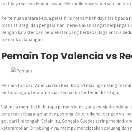
taktiknya sesuai dengan lawan. Menjadikannya salah satu pelatih
Pertemuan antara kedua pelatih ini menambah daya tarik pada riva
mana strategi dan pengalaman mereka akan sangat berpengaruh
Dengan karakter dan pendekatan yang berbeda, laga antara kedua
menarik di lapangan.
Pemain Top Valencia vs Re
Pemain top dari Valencia dan Real Madrid masing-masing memili
pertandingan, terutama saat kedua tim bertemu di La Liga.
Valencia memiliki beberapa pemain kunci yang menjadi andalan ti
berperan sebagai gelandang serang. Soler dikenal dengan visi
gol dari lini tengah. Selain itu, Gonçalo Guedes sering menjadi 
keterampilan. Dribbling-nya, mampu menciptakan peluang dan 