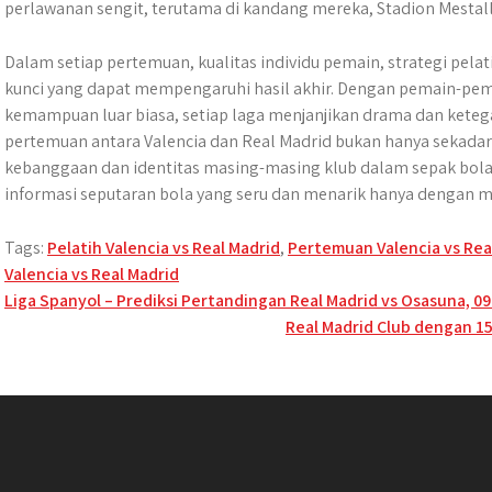
perlawanan sengit, terutama di kandang mereka, Stadion Mestall
Dalam setiap pertemuan, kualitas individu pemain, strategi pela
kunci yang dapat mempengaruhi hasil akhir. Dengan pemain-pema
kemampuan luar biasa, setiap laga menjanjikan drama dan ketega
pertemuan antara Valencia dan Real Madrid bukan hanya sekadar p
kebanggaan dan identitas masing-masing klub dalam sepak bola 
informasi seputaran bola yang seru dan menarik hanya dengan me
Tags:
Pelatih Valencia vs Real Madrid
,
Pertemuan Valencia vs Rea
Valencia vs Real Madrid
Post
Liga Spanyol – Prediksi Pertandingan Real Madrid vs Osasuna, 
Real Madrid Club dengan 1
navigation