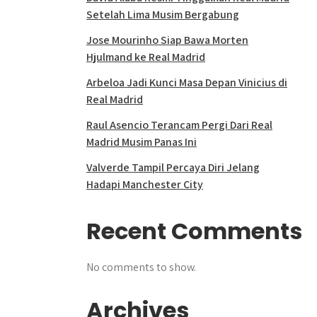
Setelah Lima Musim Bergabung
Jose Mourinho Siap Bawa Morten
Hjulmand ke Real Madrid
Arbeloa Jadi Kunci Masa Depan Vinicius di
Real Madrid
Raul Asencio Terancam Pergi Dari Real
Madrid Musim Panas Ini
Valverde Tampil Percaya Diri Jelang
Hadapi Manchester City
Recent Comments
No comments to show.
Archives