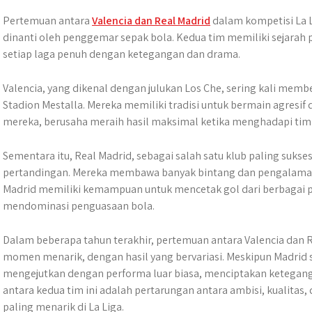
Pertemuan antara
Valencia dan Real Madrid
dalam kompetisi La L
dinanti oleh penggemar sepak bola. Kedua tim memiliki sejarah p
setiap laga penuh dengan ketegangan dan drama.
Valencia, yang dikenal dengan julukan Los Che, sering kali memb
Stadion Mestalla. Mereka memiliki tradisi untuk bermain agresi
mereka, berusaha meraih hasil maksimal ketika menghadapi tim b
Sementara itu, Real Madrid, sebagai salah satu klub paling sukses
pertandingan. Mereka membawa banyak bintang dan pengalaman, 
Madrid memiliki kemampuan untuk mencetak gol dari berbagai p
mendominasi penguasaan bola.
Dalam beberapa tahun terakhir, pertemuan antara Valencia dan
momen menarik, dengan hasil yang bervariasi. Meskipun Madrid ser
mengejutkan dengan performa luar biasa, menciptakan ketegang
antara kedua tim ini adalah pertarungan antara ambisi, kualitas
paling menarik di La Liga.