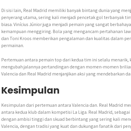
Di sisi lain, Real Madrid memiliki banyak bintang dunia yang me
penyerang utama, sering kali menjadi pencetak gol terbanyak ti
biasa. Vinícius Júnior juga menjadi pemain yang sangat berbahay
kemampuan menggiring. Bola yang mengancam pertahanan lawan. 
dan Toni Kroos memberikan pengalaman dan kualitas dalam p
permainan.
Pertemuan antara pemain top dari kedua tim ini selalu menarik
mengubah jalannya pertandingan dengan momen-momen brilian. 
Valencia dan Real Madrid menjanjikan aksi yang mendebarkan dan
Kesimpulan
Kesimpulan dari pertemuan antara Valencia dan. Real Madrid meny
antara kedua klub dalam kompetisi La Liga. Real Madrid, sebagai 
dengan ambisi tinggi dan skuad berbintang yang sering kali men
Valencia, dengan tradisi yang kuat dan dukungan fanatik dari p