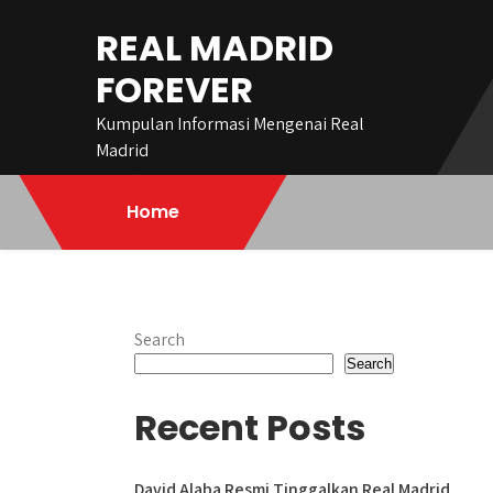
Skip
REAL MADRID
to
content
FOREVER
Kumpulan Informasi Mengenai Real
Madrid
Home
Search
Search
Recent Posts
David Alaba Resmi Tinggalkan Real Madrid