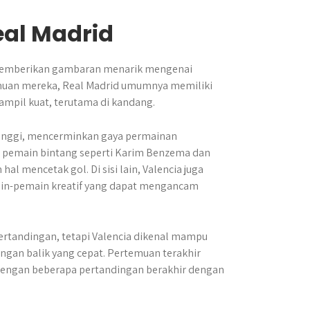
eal Madrid
ga memberikan gambaran menarik mengenai
emuan mereka, Real Madrid umumnya memiliki
tampil kuat, terutama di kandang.
 tinggi, mencerminkan gaya permainan
n pemain bintang seperti Karim Benzema dan
 hal mencetak gol. Di sisi lain, Valencia juga
in-pemain kreatif yang dapat mengancam
ertandingan, tetapi Valencia dikenal mampu
ngan balik yang cepat. Pertemuan terakhir
 dengan beberapa pertandingan berakhir dengan