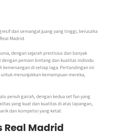
resif dan semangat juang yang tinggi, berusaha
Real Madrid.
unia, dengan sejarah prestisius dan banyak
 dengan pemain bintang dan kualitas individu
h kemenangan di setiap laga. Pertandingan ini
 tim untuk menunjukkan kemampuan mereka,
lalu penuh gairah, dengan kedua set fan yang
tas yang kuat dan kualitas di atas lapangan,
arik dan kompetisi yang ketat.
 Real Madrid